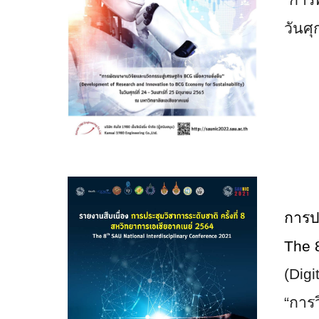
วันศุ
การปร
The
(Dig
“การ