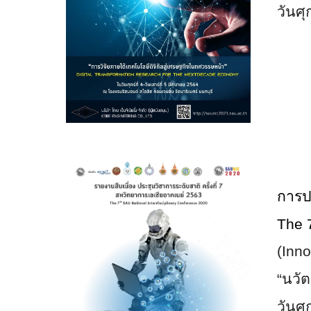
วันศุ
การปร
The
(Inn
“นวั
วันศุ