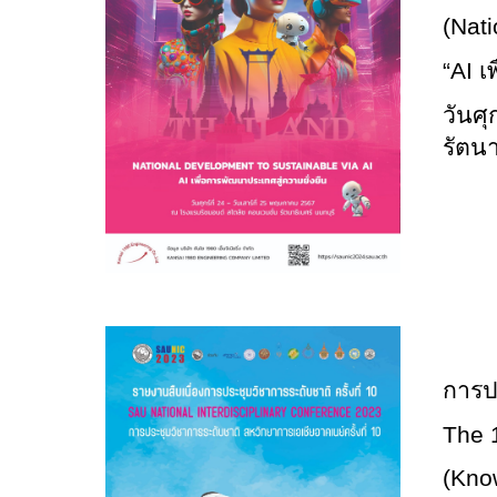
(Nat
“AI เ
วันศ
รัตนา
การปร
The 
(Know