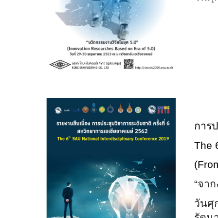
การปร
The
(Fro
“จาก
วันศุ
รัตนา