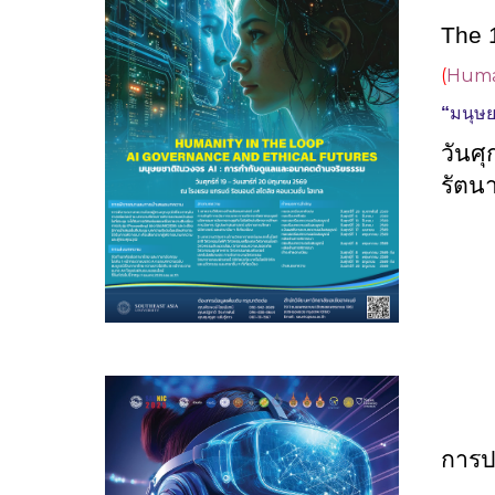
The 
(
Human
“
มนุษย
วันศุก
รัตนา
การป