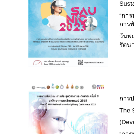
Sust
“
การป
การพ
วันพฤ
รัตนา
การปร
The
(Dev
“การ