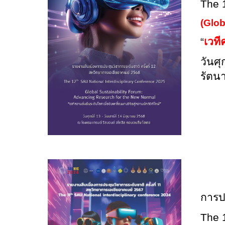
The 
(Glob
“
เวที
วันศุ
รัตนา
การป
The 